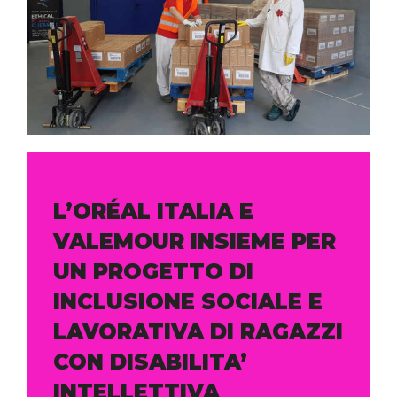
L’ORÉAL ITALIA E
VALEMOUR INSIEME PER
UN PROGETTO DI
INCLUSIONE SOCIALE E
LAVORATIVA DI RAGAZZI
CON DISABILITA’
INTELLETTIVA