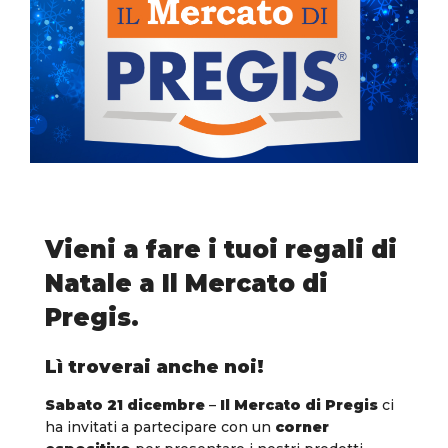
Vieni a fare i tuoi regali di
Natale a Il Mercato di
Pregis.
Lì troverai anche noi!
Sabato 21 dicembre
–
Il Mercato di Pregis
ci
ha invitati a partecipare con un
corner