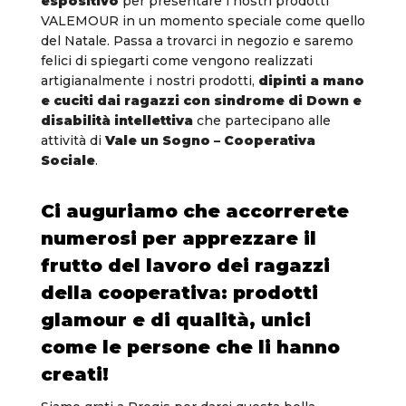
espositivo
per presentare i nostri prodotti
VALEMOUR in un momento speciale come quello
del Natale. Passa a trovarci in negozio e saremo
felici di spiegarti come vengono realizzati
artigianalmente i nostri prodotti,
dipinti a mano
e cuciti dai ragazzi con sindrome di Down e
disabilità intellettiva
che partecipano alle
attività di
Vale un Sogno – Cooperativa
Sociale
.
Ci auguriamo che accorrerete
numerosi per apprezzare il
frutto del lavoro dei ragazzi
della cooperativa: prodotti
glamour e di qualità, unici
come le persone che li hanno
creati!