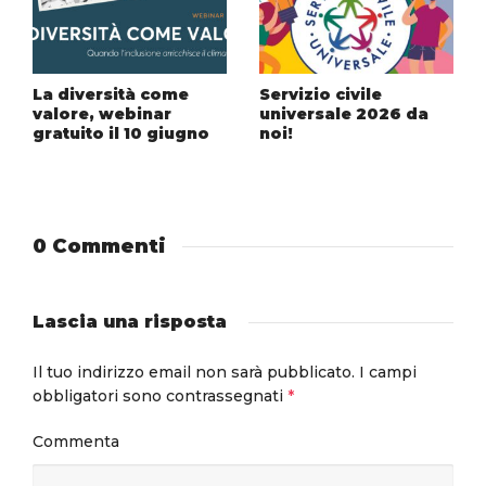
La diversità come
Servizio civile
valore, webinar
universale 2026 da
gratuito il 10 giugno
noi!
0 Commenti
Lascia una risposta
Il tuo indirizzo email non sarà pubblicato.
I campi
obbligatori sono contrassegnati
*
Commenta