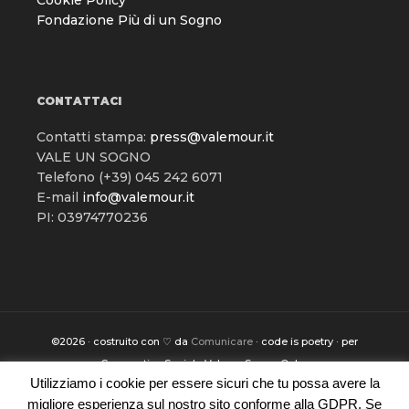
Fondazione Più di un Sogno
CONTATTACI
Contatti stampa:
press@valemour.it
VALE UN SOGNO
Telefono (+39) 045 242 6071
E-mail
info@valemour.it
PI: 03974770236
©2026 · costruito con ♡ da
Comunicare
· code is poetry · per
Cooperativa Sociale Vale un Sogno Onlus
Utilizziamo i cookie per essere sicuri che tu possa avere la
migliore esperienza sul nostro sito conforme alla GDPR. Se
Home
Valemour
Good Tool
Good Look