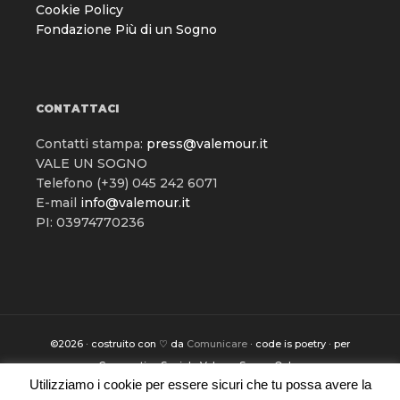
Cookie Policy
Fondazione Più di un Sogno
CONTATTACI
Contatti stampa:
press@valemour.it
VALE UN SOGNO
Telefono (+39) 045 242 6071
E-mail
info@valemour.it
PI: 03974770236
©2026 · costruito con ♡ da
Comunicare
· code is poetry · per
Cooperativa Sociale Vale un Sogno Onlus
Utilizziamo i cookie per essere sicuri che tu possa avere la