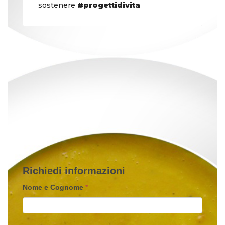
sostenere
#progettidivita
Richiedi
Richiedi informazioni
informazioni
Nome e Cognome
*