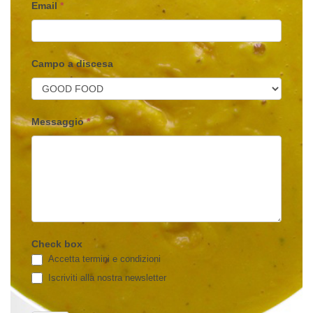
Email
*
Campo a discesa
Messaggio
*
Check box
Accetta termini e condizioni
Iscriviti alla nostra newsletter