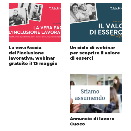
La vera faccia
Un ciclo di webinar
dell’inclusione
per scoprire il valore
lavorativa, webinar
di esserci
gratuito il 13 maggio
Annuncio di lavoro –
Cuoco